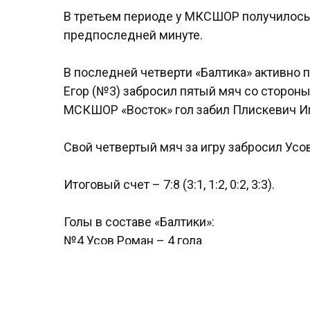
В третьем периоде у МКСШОР получилось 
предпоследней минуте.
В последней четверти «Балтика» активно 
Егор (№3) забросил пятый мяч со сторон
МСКШОР «Восток» гол забил Плискевич Иг
Свой четвертый мяч за игру забросил Усо
Итоговый счет – 7:8 (3:1, 1:2, 0:2, 3:3).
Голы в составе «Балтики»:
№4 Усов Роман – 4 гола
№3 Емельянов Егор – 1 гол
№2 Плискевич Игорь – 1 гол
№7 Французов Алексей – 1 гол