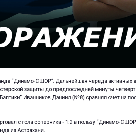
анда “Динамо-СШОР”. Дальнейшая череда активных а
астерской защиты до предпоследней минуты четверти
“Балтики” Иванников Даниил (№8) сравнял счет на п
ртовал с гола соперника - 1:2 в пользу “Динамо-СШО
нда из Астрахани.