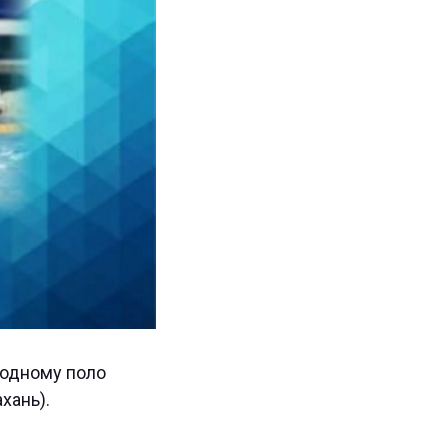
водному поло
хань).