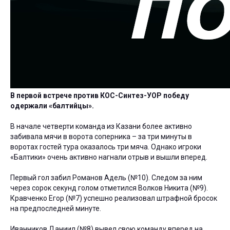
В первой встрече против КОС-Синтез-УОР победу
одержали «балтийцы».
В начале четверти команда из Казани более активно
забивала мячи в ворота соперника – за три минуты в
воротах гостей тура оказалось три мяча. Однако игроки
«Балтики» очень активно нагнали отрыв и вышли вперед.
Первый гол забил Романов Адель (№10). Следом за ним
через сорок секунд голом отметился Волков Никита (№9).
Кравченко Егор (№7) успешно реализовал штрафной бросок
на предпоследней минуте.
Иванников Даниил (№8) вывел свою команду вперед на