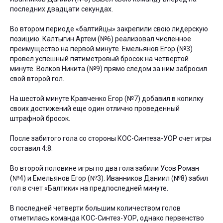
последних двадцати секундах.
Во втором периоде «балтийцы» закрепили свою лидерскую
позицию. Калтыгин Артем (№6) реализовал численное
преимущество на первой минуте. Емельянов Егор (№3)
провел успешный пятиметровый бросок на четвертой
минуте. Волков Никита (№9) прямо следом за ним забросил
свой второй гол.
На шестой минуте Кравченко Егор (№7) добавил в копилку
своих достижений еще один отлично проведенный
штрафной бросок.
После забитого гола со стороны КОС-Синтеза-УОР счет игры
составил 4:8.
Во второй половине игры по два гола забили Усов Роман
(№4) и Емельянов Егор (№3). Иванников Даниил (№8) забил
гол в счет «Балтики» на предпоследней минуте.
В последней четверти большим количеством голов
отметилась команда КОС-Синтез-УОР, однако первенство